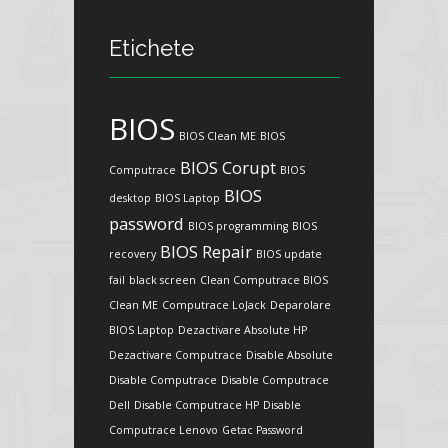
Etichete
BIOS
BIOS Clean ME
BIOS
BIOS Corupt
Computrace
BIOS
BIOS
desktop
BIOS Laptop
password
BIOS programming
BIOS
BIOS Repair
recovery
BIOS update
fail
black screen
Clean Computrace BIOS
Clean ME
Computrace LoJack
Deparolare
BIOS Laptop
Dezactivare Absolute HP
Dezactivare Computrace
Disable Absolute
Disable Computrace
Disable Computrace
Dell
Disable Computrace HP
Disable
Computrace Lenovo
Getac Password