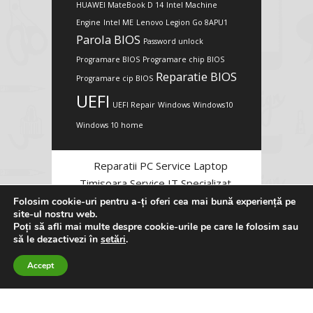
HUAWEI MateBook D 14
Intel Machine
Engine
Intel ME
Lenovo Legion Go 8APU1
Parola BIOS
Password unlock
Programare BIOS
Programare chip BIOS
Reparatie BIOS
Programare cip BIOS
UEFI
UEFI Repair
Windows
Windows10
Windows 10 home
Reparatii PC Service Laptop
Timisoara Service IT Specializat
Folosim cookie-uri pentru a-ți oferi cea mai bună experiență pe
site-ul nostru web.
Poți să afli mai multe despre cookie-urile pe care le folosim sau
să le dezactivezi în
setări
.
Accept