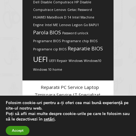
Dell
Disable Computrace HP
Disable
Computrace Lenovo
Getac Password
HUAWEI MateBook D 14
Intel Machine
Engine
Intel ME
Lenovo Legion Go 8APU1
Parola BIOS
Password unlock
Programare BIOS
Programare chip BIOS
Reparatie BIOS
Programare cip BIOS
UEFI
UEFI Repair
Windows
Windows10
Windows 10 home
Reparatii PC Service Laptop
Timisoara Service IT Specializat
Folosim cookie-uri pentru a-ți oferi cea mai bună experiență pe
site-ul nostru web.
Poți să afli mai multe despre cookie-urile pe care le folosim sau
să le dezactivezi în
setări
.
Accept