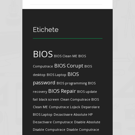
Etichete
BIOS
BIOS Clean ME
BIOS
BIOS Corupt
Computrace
BIOS
BIOS
desktop
BIOS Laptop
password
BIOS programming
BIOS
BIOS Repair
recovery
BIOS update
fail
black screen
Clean Computrace BIOS
Clean ME
Computrace LoJack
Deparolare
BIOS Laptop
Dezactivare Absolute HP
Dezactivare Computrace
Disable Absolute
Disable Computrace
Disable Computrace