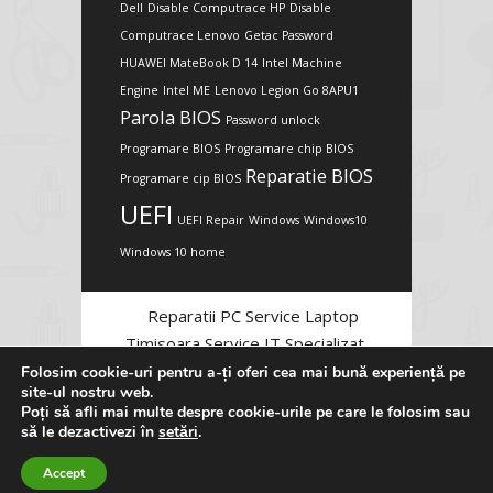
Dell
Disable Computrace HP
Disable
Computrace Lenovo
Getac Password
HUAWEI MateBook D 14
Intel Machine
Engine
Intel ME
Lenovo Legion Go 8APU1
Parola BIOS
Password unlock
Programare BIOS
Programare chip BIOS
Reparatie BIOS
Programare cip BIOS
UEFI
UEFI Repair
Windows
Windows10
Windows 10 home
Reparatii PC Service Laptop
Timisoara Service IT Specializat
Folosim cookie-uri pentru a-ți oferi cea mai bună experiență pe
site-ul nostru web.
Poți să afli mai multe despre cookie-urile pe care le folosim sau
să le dezactivezi în
setări
.
Accept