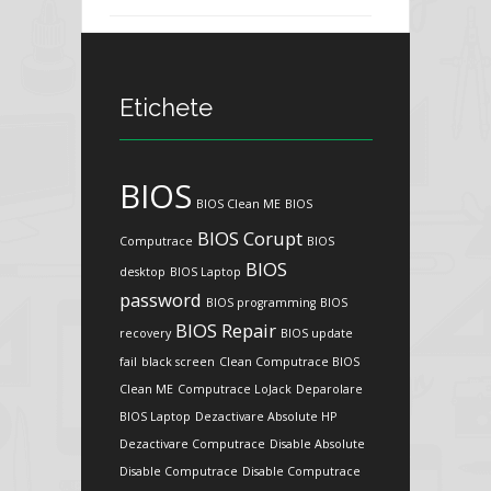
Etichete
BIOS
BIOS Clean ME
BIOS
BIOS Corupt
Computrace
BIOS
BIOS
desktop
BIOS Laptop
password
BIOS programming
BIOS
BIOS Repair
recovery
BIOS update
fail
black screen
Clean Computrace BIOS
Clean ME
Computrace LoJack
Deparolare
BIOS Laptop
Dezactivare Absolute HP
Dezactivare Computrace
Disable Absolute
Disable Computrace
Disable Computrace