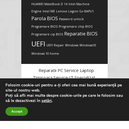
HUAWEI MateBook D 14
Intel Machine
Engine
Intel ME
Lenovo Legion Go 8APU1
Parola BIOS
Password unlock
Programare BIOS
Programare chip BIOS
Reparatie BIOS
Programare cip BIOS
UEFI
UEFI Repair
Windows
Windows10
Windows 10 home
Reparatii PC Service Laptop
Timisoara Service IT Specializat
Folosim cookie-uri pentru a-ți oferi cea mai bună experiență pe
site-ul nostru web.
Poți să afli mai multe despre cookie-urile pe care le folosim sau
să le dezactivezi în
setări
.
Accept