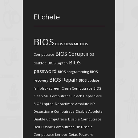
Etichete
BIOS
BIOS Clean ME
BIOS
BIOS Corupt
Computrace
BIOS
BIOS
desktop
BIOS Laptop
password
BIOS programming
BIOS
BIOS Repair
recovery
BIOS update
fail
black screen
Clean Computrace BIOS
Clean ME
Computrace LoJack
Deparolare
BIOS Laptop
Dezactivare Absolute HP
Dezactivare Computrace
Disable Absolute
Disable Computrace
Disable Computrace
Dell
Disable Computrace HP
Disable
Computrace Lenovo
Getac Password